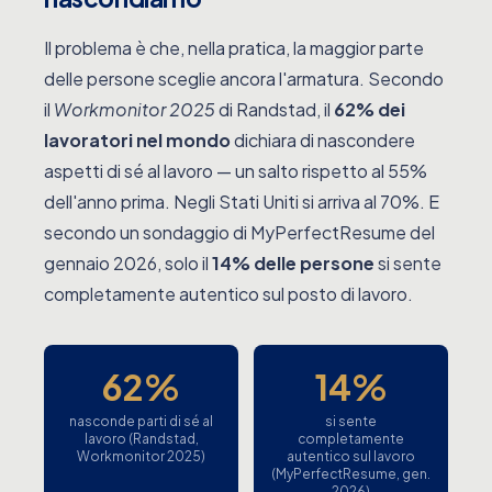
Il problema è che, nella pratica, la maggior parte
delle persone sceglie ancora l'armatura. Secondo
il
Workmonitor 2025
di Randstad, il
62% dei
lavoratori nel mondo
dichiara di nascondere
aspetti di sé al lavoro — un salto rispetto al 55%
dell'anno prima. Negli Stati Uniti si arriva al 70%. E
secondo un sondaggio di MyPerfectResume del
gennaio 2026, solo il
14% delle persone
si sente
completamente autentico sul posto di lavoro.
62%
14%
nasconde parti di sé al
si sente
lavoro (Randstad,
completamente
Workmonitor 2025)
autentico sul lavoro
(MyPerfectResume, gen.
2026)