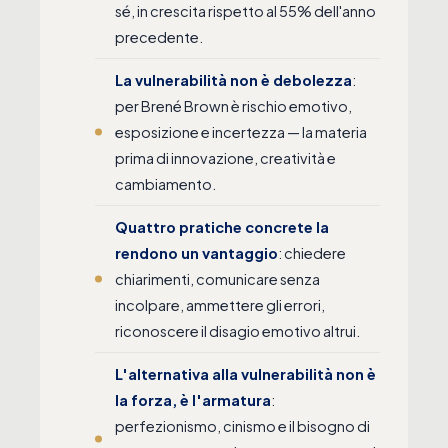
sé, in crescita rispetto al 55% dell'anno
precedente.
La vulnerabilità non è debolezza
:
per Brené Brown è rischio emotivo,
esposizione e incertezza — la materia
prima di innovazione, creatività e
cambiamento.
Quattro pratiche concrete la
rendono un vantaggio
: chiedere
chiarimenti, comunicare senza
incolpare, ammettere gli errori,
riconoscere il disagio emotivo altrui.
L'alternativa alla vulnerabilità non è
la forza, è l'armatura
:
perfezionismo, cinismo e il bisogno di