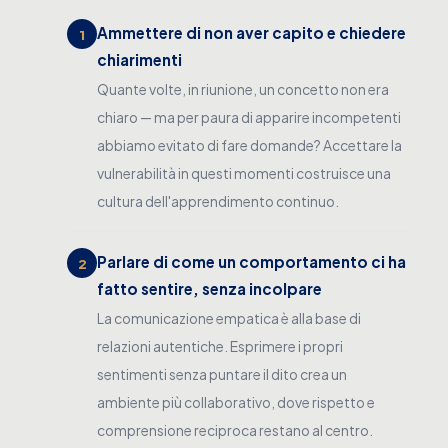
Ammettere di non aver capito e chiedere
1
chiarimenti
Quante volte, in riunione, un concetto non era
chiaro — ma per paura di apparire incompetenti
abbiamo evitato di fare domande? Accettare la
vulnerabilità in questi momenti costruisce una
cultura dell'apprendimento continuo.
Parlare di come un comportamento ci ha
2
fatto sentire, senza incolpare
La comunicazione empatica è alla base di
relazioni autentiche. Esprimere i propri
sentimenti senza puntare il dito crea un
ambiente più collaborativo, dove rispetto e
comprensione reciproca restano al centro.