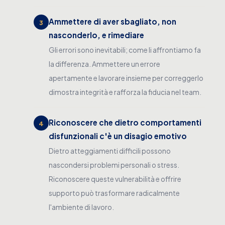
Ammettere di aver sbagliato, non
3
nasconderlo, e rimediare
Gli errori sono inevitabili; come li affrontiamo fa
la differenza. Ammettere un errore
apertamente e lavorare insieme per correggerlo
dimostra integrità e rafforza la fiducia nel team.
Riconoscere che dietro comportamenti
4
disfunzionali c'è un disagio emotivo
Dietro atteggiamenti difficili possono
nascondersi problemi personali o stress.
Riconoscere queste vulnerabilità e offrire
supporto può trasformare radicalmente
l'ambiente di lavoro.