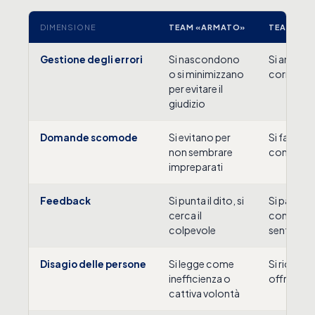
DIMENSIONE
TEAM «ARMATO»
TEAM VUL
Si nascondono
Si ammett
Gestione degli errori
o si minimizzano
corregge 
per evitare il
giudizio
Si evitano per
Si fanno, 
Domande scomode
non sembrare
come app
impreparati
Si punta il dito, si
Si parla d
Feedback
cerca il
comporta
colpevole
sentire
Si legge come
Si riconos
Disagio delle persone
inefficienza o
offre sup
cattiva volontà