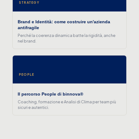
STRATEGY
Brand e Identità: come costruire un'azienda
antifragile
Perché la coerenza dinamica batte la rigidità, anche
nel brand.
PEOPLE
Il percorso People di binnova®
Coaching, formazione e Analisi di Clima per team più
sicuri e autentici.