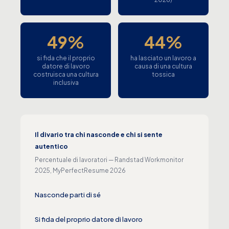
49%
44%
si fida che il proprio
ha lasciato un lavoro a
datore di lavoro
causa di una cultura
costruisca una cultura
tossica
inclusiva
Il divario tra chi nasconde e chi si sente
autentico
Percentuale di lavoratori — Randstad Workmonitor
2025, MyPerfectResume 2026
Nasconde parti di sé
62%
Si fida del proprio datore di lavoro
49%