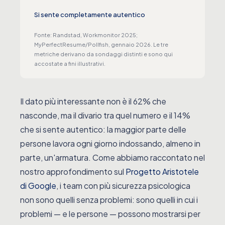
Si sente completamente autentico
14%
Fonte: Randstad, Workmonitor 2025;
MyPerfectResume/Pollfish, gennaio 2026. Le tre
metriche derivano da sondaggi distinti e sono qui
accostate a fini illustrativi.
Il dato più interessante non è il 62% che
nasconde, ma il divario tra quel numero e il 14%
che si sente autentico: la maggior parte delle
persone lavora ogni giorno indossando, almeno in
parte, un'armatura. Come abbiamo raccontato nel
nostro approfondimento sul
Progetto Aristotele
di Google
, i team con più sicurezza psicologica
non sono quelli senza problemi: sono quelli in cui i
problemi — e le persone — possono mostrarsi per