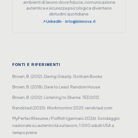
ambienti di lavoro dove fiducia, comunicazione
autentica e sicurezza psicologica diventano
abitudini quotidiane.
·
↗ LinkedIn
info@binnova.it
FONTI E RIFERIMENTI
Brown, B. (2012).
Daring Greatly
. Gotham Books
Brown, B. (2018).
Dare to Lead
. Random House
Brown, B. (2012).
Listening to Shame
. TED2012
Randstad (2025).
Workmonitor 2025
. randstad.com
MyPerfectResume / Pollfish (gennaio 2026). Sondaggio
nazionale su autenticità sul lavoro, 1.000 adulti USA a
tempo pieno