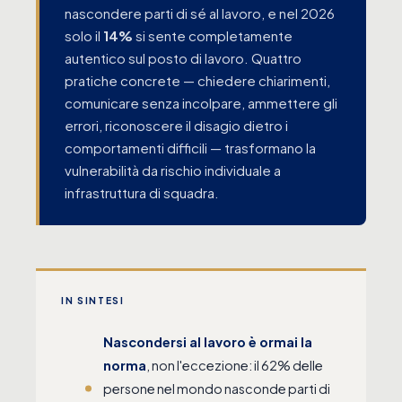
nascondere parti di sé al lavoro, e nel 2026
solo il
14%
si sente completamente
autentico sul posto di lavoro. Quattro
pratiche concrete — chiedere chiarimenti,
comunicare senza incolpare, ammettere gli
errori, riconoscere il disagio dietro i
comportamenti difficili — trasformano la
vulnerabilità da rischio individuale a
infrastruttura di squadra.
IN SINTESI
Nascondersi al lavoro è ormai la
norma
, non l'eccezione: il 62% delle
persone nel mondo nasconde parti di